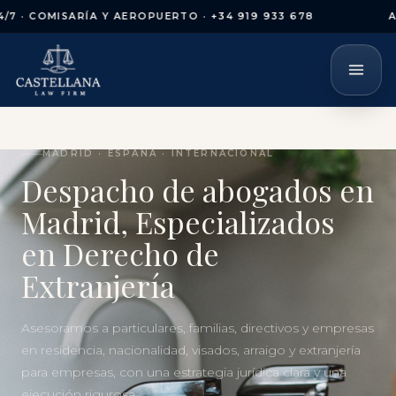
 COMISARÍA Y AEROPUERTO · +34 919 933 678
ASIST
MADRID · ESPAÑA · INTERNACIONAL
Despacho de abogados en
Madrid, Especializados
en Derecho de
Extranjería
Asesoramos a particulares, familias, directivos y empresas
en residencia, nacionalidad, visados, arraigo y extranjería
para empresas, con una estrategia jurídica clara y una
ejecución rigurosa.