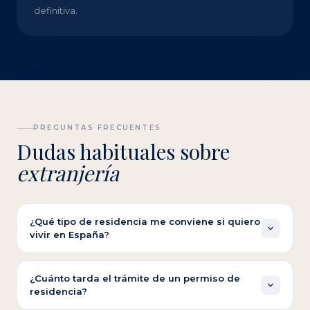
definitiva.
PREGUNTAS FRECUENTES
Dudas habituales sobre
extranjería
¿Qué tipo de residencia me conviene si quiero
vivir en España?
Depende de su situación: residencia no lucrativa si
tiene medios propios, Golden Visa si invierte, arraigo si
¿Cuánto tarda el trámite de un permiso de
residencia?
lleva tiempo en España, o reagrupación familiar. Le