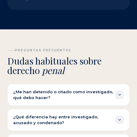
PREGUNTAS FRECUENTES
Dudas habituales sobre
derecho
penal
¿Me han detenido o citado como investigado,
qué debo hacer?
No declare sin abogado. Tiene derecho a asistencia
letrada inmediata, a guardar silencio y a conocer los
¿Qué diferencia hay entre investigado,
acusado y condenado?
hechos que se le imputan. Contáctenos de urgencia:
actuamos en comisaría las 24 horas del día.
Investigado significa que la policía o el juez analizan si